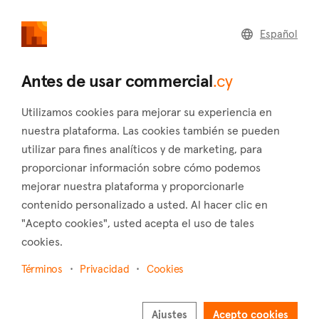
commercial
.cy
Español
Inicio
Desarrollador inmobiliarios
Antes de usar commercial
.cy
Como desarrollador
Muestre sus proyectos en nuestras plataformas
Utilizamos cookies para mejorar su experiencia en
nuestra plataforma. Las cookies también se pueden
Descubra una nueva forma de comercializar sus nuevos
utilizar para fines analíticos y de marketing, para
proyectos inmobiliarios. Nuestro paquete exclusivo para
proporcionar información sobre cómo podemos
desarrolladores inmobiliarios le permite enumerar proyectos
mejorar nuestra plataforma y proporcionarle
completos, incluidas todas las unidades, completa con una
contenido personalizado a usted. Al hacer clic en
visión general del progreso de ventas actual en su proyecto
"Acepto cookies", usted acepta el uso de tales
para atraer a más compradores.
cookies.
Leer más
Términos
Privacidad
Cookies
Nombre completo
Ajustes
Acepto cookies