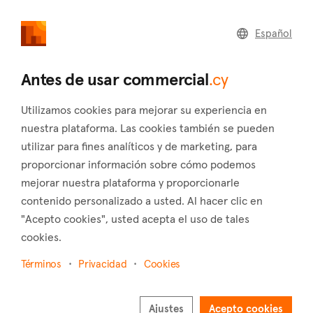
commercial
.cy
Español
Home
Land
Commercial
Antes de usar commercial
.cy
Utilizamos cookies para mejorar su experiencia en
nuestra plataforma. Las cookies también se pueden
utilizar para fines analíticos y de marketing, para
Kofinou (Larnaca)
proporcionar información sobre cómo podemos
mejorar nuestra plataforma y proporcionarle
Inicio
Inmuebles en alquiler
Industrial
Larnaca
Kofinou
contenido personalizado a usted. Al hacer clic en
"Acepto cookies", usted acepta el uso de tales
Industrial en alquiler en Kofinou (Larnaca)
cookies.
Mostrar mapa
Términos
Privacidad
Cookies
Mostrar filtros
Ajustes
Acepto cookies
Kofinou is a village in the district of Larnaca, about 24