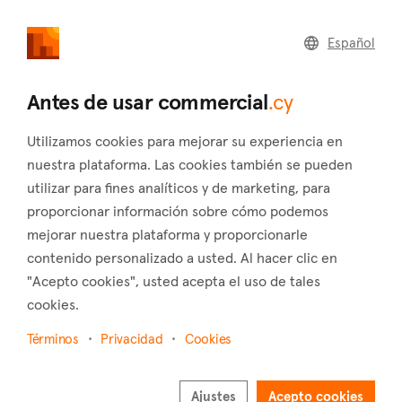
commercial
.cy
Español
Home
Land
Commercial
Antes de usar commercial
.cy
Utilizamos cookies para mejorar su experiencia en
nuestra plataforma. Las cookies también se pueden
utilizar para fines analíticos y de marketing, para
Pomos (Paphos)
proporcionar información sobre cómo podemos
mejorar nuestra plataforma y proporcionarle
Inicio
Inmuebles en alquiler
Industrial
Paphos
Pomos
contenido personalizado a usted. Al hacer clic en
"Acepto cookies", usted acepta el uso de tales
Industrial en alquiler en Pomos (Paphos)
cookies.
Mostrar mapa
Términos
Privacidad
Cookies
Mostrar filtros
Ajustes
Acepto cookies
Nestled in the district of Paphos, Pomos is a captivating