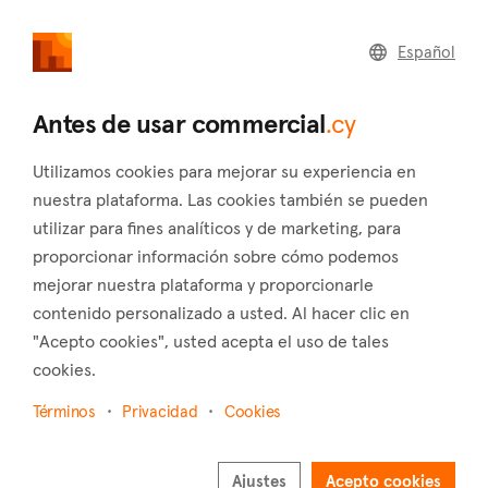
commercial
.cy
Español
Home
Land
Commercial
Antes de usar commercial
.cy
Utilizamos cookies para mejorar su experiencia en
nuestra plataforma. Las cookies también se pueden
utilizar para fines analíticos y de marketing, para
Paphos (Ciudad)
proporcionar información sobre cómo podemos
mejorar nuestra plataforma y proporcionarle
Inicio
Inmuebles en alquiler
Paphos
Paphos
contenido personalizado a usted. Al hacer clic en
Inmuebles comerciales en renta en Paphos
"Acepto cookies", usted acepta el uso de tales
(Paphos)
cookies.
Mostrar mapa
Términos
Privacidad
Cookies
Mostrar filtros
Ajustes
Acepto cookies