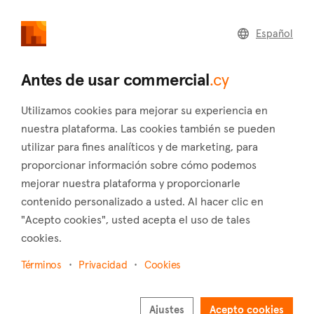
commercial
.cy
Español
Home
Land
Commercial
Antes de usar commercial
.cy
Utilizamos cookies para mejorar su experiencia en
nuestra plataforma. Las cookies también se pueden
utilizar para fines analíticos y de marketing, para
Koili (Paphos)
proporcionar información sobre cómo podemos
mejorar nuestra plataforma y proporcionarle
Inicio
Inmuebles en venta
Industrial
Paphos
Koili
contenido personalizado a usted. Al hacer clic en
Industrial a la venta en Koili (Paphos)
"Acepto cookies", usted acepta el uso de tales
cookies.
Mostrar mapa
Términos
Privacidad
Cookies
Mostrar filtros
Nestled in the Pafos province, Koili is a charming village
Ajustes
Acepto cookies