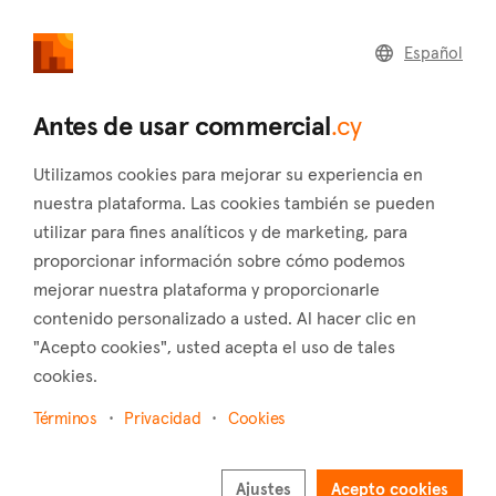
commercial
.cy
Español
Home
Land
Commercial
Antes de usar commercial
.cy
Utilizamos cookies para mejorar su experiencia en
nuestra plataforma. Las cookies también se pueden
utilizar para fines analíticos y de marketing, para
Palaiomylos (Limassol)
proporcionar información sobre cómo podemos
mejorar nuestra plataforma y proporcionarle
Inicio
Inmuebles en venta
Limassol
Palaiomylos
contenido personalizado a usted. Al hacer clic en
Inmuebles comerciales en venta en Palaiomylos
"Acepto cookies", usted acepta el uso de tales
(Limassol)
cookies.
Mostrar mapa
Términos
Privacidad
Cookies
Mostrar filtros
Ajustes
Acepto cookies