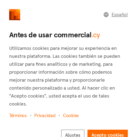
commercial
.cy
Español
Home
Land
Commercial
Antes de usar commercial
.cy
Utilizamos cookies para mejorar su experiencia en
nuestra plataforma. Las cookies también se pueden
utilizar para fines analíticos y de marketing, para
Mathiatis (Nicosia)
proporcionar información sobre cómo podemos
mejorar nuestra plataforma y proporcionarle
Inicio
Inmuebles en venta
Nicosia
Mathiatis
contenido personalizado a usted. Al hacer clic en
Inmuebles comerciales en venta en Mathiatis
"Acepto cookies", usted acepta el uso de tales
(Nicosia)
cookies.
Mostrar mapa
Términos
Privacidad
Cookies
Mostrar filtros
Ajustes
Acepto cookies